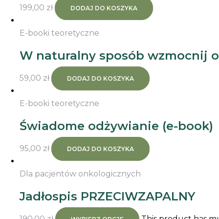
199,00
zł
DODAJ DO KOSZYKA
E-booki teoretyczne
W naturalny sposób wzmocnij o
59,00
zł
DODAJ DO KOSZYKA
E-booki teoretyczne
Świadome odżywianie (e-book)
95,00
zł
DODAJ DO KOSZYKA
Dla pacjentów onkologicznych
Jadłospis PRZECIWZAPALNY
190,00
zł
This product has mu