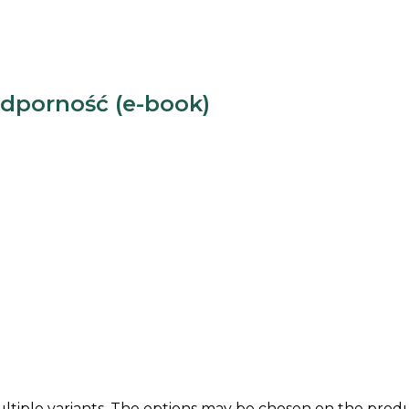
dporność (e-book)
ltiple variants. The options may be chosen on the prod