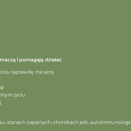
umaczą i pomagają działać
która naprawdę ma sens
ji
ennym życiu
j
u, stanach zapalnych, chorobach jelit, autoimmunologii 