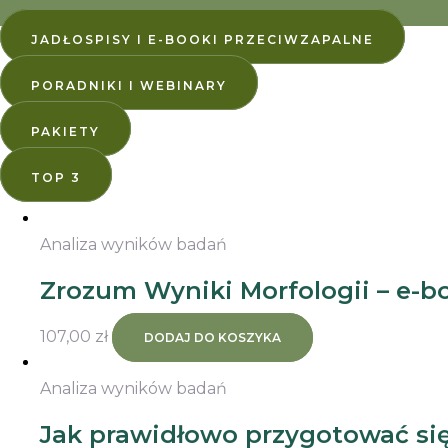
JADŁOSPISY I E-BOOKI PRZECIWZAPALNE
PORADNIKI I WEBINARY
PAKIETY
TOP 3
Analiza wyników badań
Zrozum Wyniki Morfologii – e-b
107,00
zł
DODAJ DO KOSZYKA
Analiza wyników badań
Jak prawidłowo przygotować si