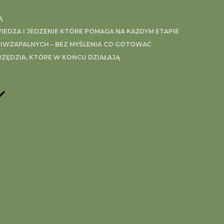
Ą
EDZA I JEDZENIE KTÓRE POMAGA NA KAŻDYM ETAPIE
IWZAPALNYCH – BEZ MYŚLENIA CO GOTOWAĆ
RZĘDZIA, KTÓRE W KOŃCU DZIAŁAJĄ