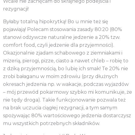
Wcale nie zachęcam do skrajnego podejścia i
rezygnacji!
Byłaby totalną hipokrytką! Bo u mnie też się
pojawiają! Polecam stosowania zasady 80:20 (80%
stanowi odżywcze naturalne jedzenie a 20% tzw.
comfort food, czyli jedzenie dla przyjemności).
Okazjonalnie zjadam schabowego z ziemniakami i
mizerią, pierogi, pizze, ciasto a nawet chleb – robię to
z dziką przyjemnością, bo lubię ich smak! Te 20% nie
zrobi bałaganu w moim zdrowiu (przy dłużnych
okresach jedzenia np. w wakacje, podczas wyjazdów
– mój przewód pokarmowy szybko mi komunikuje, że
nie tędy droga). Takie funkcjonowanie pozwala też
na brak uczucia ciągłej rezygnacji, a tym samym
spożywając 80% wartościowego jedzenia dostarczysz
mu wszystkich potrzebnych składników.