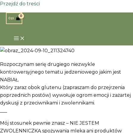
Przejdź do treści
Strona główna
»
Mleko czy na pewno bezpieczne?
0
zł
Część 1
Mleko czy na pewno bezpieczne? Cz
Rozpoczynam serię drugiego niezwykle
kontrowersyjnego tematu jedzeniowego jakim jest
NABIAŁ.
Który zaraz obok glutenu (zapraszam do przejrzenia
poprzednich postów) wywołuje ogrom emocji i zażartej
dyskusji z przeciwnikami i zwolennikami.
___
Mój stosunek pewnie znasz – NIE JESTEM
ZWOLENNICZKĄ spożywania mleka ani produktów