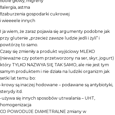
‼️bóle głowy, migreny
‼️alergia, astma
‼️zaburzenia gospodarki cukrowej
i wieeeele innych
I ja wiem, że zaraz pojawia się argumenty podobne jak
przy glutenie „przecież zawsze ludzie jedli i żyli” i
powtórzę to samo.
Czasy się zmieniły a produkt wyjściowy MLEKO
(nieważne czy potem przetworzony na ser, skyr, jogurt)
który TYLKO NAZWYA SIĘ TAK SAMO, ale nie jest tym
samym produktem i nie działa na ludziki organizm jak
setki lat temu bo:
-krowy są inaczej hodowane – podawane są antybiotyki,
sterydy itd.
-używa się innych sposobów utrwalania – UHT,
homogenizacja
CO POWODUJE DIAMETRALNE zmiany w