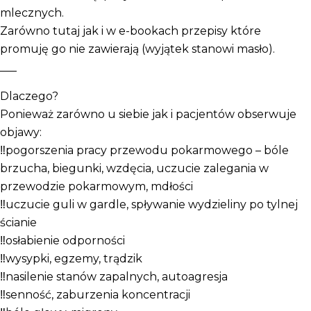
mlecznych.
Zarówno tutaj jak i w e-bookach przepisy które
promuję go nie zawierają (wyjątek stanowi masło).
___
Dlaczego?
Ponieważ zarówno u siebie jak i pacjentów obserwuje
objawy:
‼️pogorszenia pracy przewodu pokarmowego – bóle
brzucha, biegunki, wzdęcia, uczucie zalegania w
przewodzie pokarmowym, mdłości
‼️uczucie guli w gardle, spływanie wydzieliny po tylnej
ścianie
‼️osłabienie odporności
‼️wysypki, egzemy, trądzik
‼️nasilenie stanów zapalnych, autoagresja
‼️senność, zaburzenia koncentracji