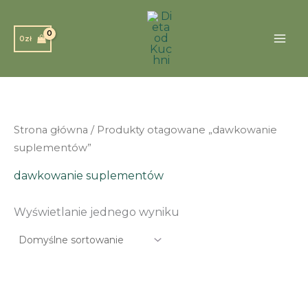
Przejdź
do
0
zł
treści
Strona główna
/ Produkty otagowane „dawkowanie
suplementów”
dawkowanie suplementów
Wyświetlanie jednego wyniku