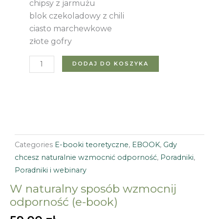
chipsy z jarmużu
blok czekoladowy z chili
ciasto marchewkowe
złote gofry
ilość
DODAJ DO KOSZYKA
W
naturalny
sposób
wzmocnij
odporność
(e-
Categories
E-booki teoretyczne
,
EBOOK
,
Gdy
book)
chcesz naturalnie wzmocnić odporność
,
Poradniki
,
Poradniki i webinary
W naturalny sposób wzmocnij
odporność (e-book)