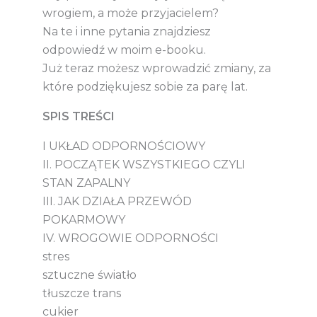
wrogiem, a może przyjacielem?
Na te i inne pytania znajdziesz
odpowiedź w moim e-booku.
Już teraz możesz wprowadzić zmiany, za
które podziękujesz sobie za parę lat.
SPIS TREŚCI
I UKŁAD ODPORNOŚCIOWY
II. POCZĄTEK WSZYSTKIEGO CZYLI
STAN ZAPALNY
III. JAK DZIAŁA PRZEWÓD
POKARMOWY
IV. WROGOWIE ODPORNOŚCI
stres
sztuczne światło
tłuszcze trans
cukier