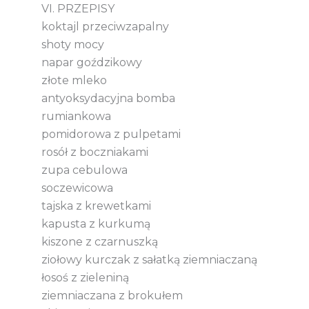
VI. PRZEPISY
koktajl przeciwzapalny
shoty mocy
napar goździkowy
złote mleko
antyoksydacyjna bomba
rumiankowa
pomidorowa z pulpetami
rosół z boczniakami
zupa cebulowa
soczewicowa
tajska z krewetkami
kapusta z kurkumą
kiszone z czarnuszką
ziołowy kurczak z sałatką ziemniaczaną
łosoś z zieleniną
ziemniaczana z brokułem