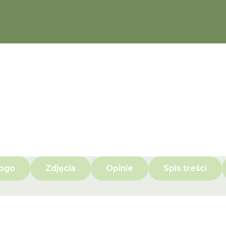
kogo
Zdjęcia
Opinie
Spis treści