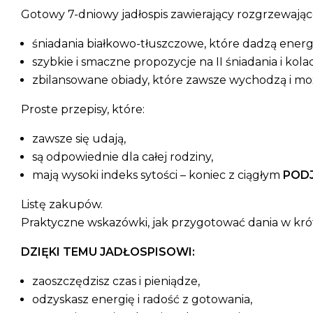
Gotowy 7-dniowy jadłospis zawierający rozgrzewające
śniadania białkowo-tłuszczowe, które dadzą energi
szybkie i smaczne propozycje na II śniadania i kolac
zbilansowane obiady, które zawsze wychodzą i mo
Proste przepisy, które:
zawsze się udają,
są odpowiednie dla całej rodziny,
mają wysoki indeks sytości – koniec z ciągłym
POD
Listę zakupów.
Praktyczne wskazówki, jak przygotować dania w krót
DZIĘKI TEMU JADŁOSPISOWI:
zaoszczędzisz czas i pieniądze,
odzyskasz energię i radość z gotowania,