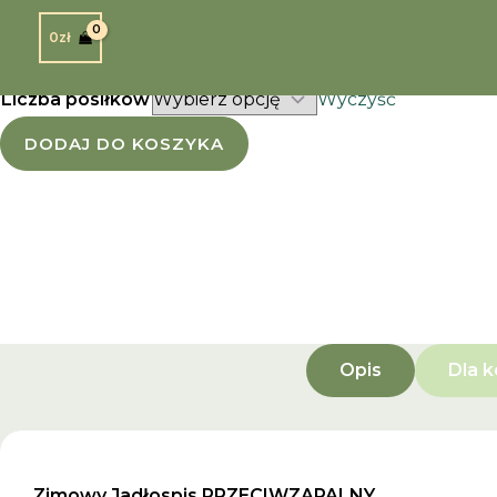
0
zł
Kaloryczność
Liczba posiłków
Wyczyść
DODAJ DO KOSZYKA
Opis
Dla 
Zimowy Jadłospis PRZECIWZAPALNY