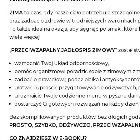
ZIMA
to czas, gdy nasze ciało potrzebuje szczególn
oraz zadbać o zdrowie w trudniejszych warunkach
To także idealna okazja, aby sięgnąć po smaki, któ
wiele więcej!
„
PRZECIWZAPALNY JADŁOSPIS ZIMOWY
” został s
wzmocnić Twój układ odpornościowy,
pomóc organizmowi poradzić sobie z zimowym z
zadbać o prawidłową podaż białka i antyoksydantó
ułatwić i uprościć przygotowywanie odżywczych, 
urozmaicić Twoje codzienne menu w pyszne dania tak
dostarczyć Ci gotowych rozwiązań na każdy dzień
Bez skomplikowanych produktów, bez długich godz
PROSTO, SZYBKO, ODŻYWCZO, PRZECIWZAPALNIE
CO ZNAJDZIESZ W E-BOOKU?