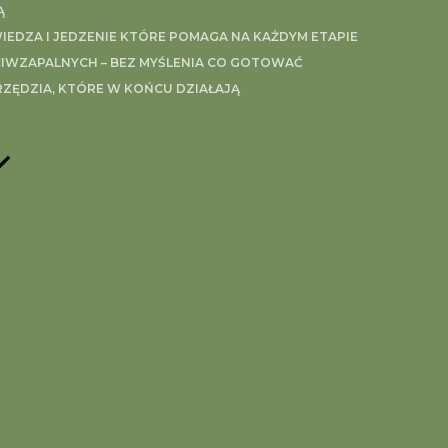
Ą
EDZA I JEDZENIE KTÓRE POMAGA NA KAŻDYM ETAPIE
IWZAPALNYCH – BEZ MYŚLENIA CO GOTOWAĆ
RZĘDZIA, KTÓRE W KOŃCU DZIAŁAJĄ
k kulinarny)
WZAPALNY