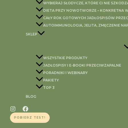
WYBIERAJ SŁODYCZE, KTÓRE CI NIE SZKODZ
DIETA PRZY NOWOTWORZE – KONKRETNA WI
E-booki kulinarne
CAŁY ROK GOTOWYCH JADŁOSPISÓW PRZEC
POTRAWY W 5-10 MINUT
AUTOIMMUNOLOGIA, JELITA, ZMĘCZENIE NA
SKLEP
80,00
zł
DODAJ DO KOSZYKA
15 Przepisów
WSZYSTKIE PRODUKTY
15 przepisów na makaron (e-boo
JADŁOSPISY I E-BOOKI PRZECIWZAPALNE
PORADNIKI I WEBINARY
30,00
zł
DODAJ DO KOSZYKA
PAKIETY
TOP 3
Zimowy Jadłospis PRZECI
BLOG
129,00
zł
POBIERZ TEST!