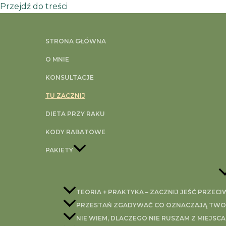
Przejdź do treści
STRONA GŁÓWNA
O MNIE
Podobne produkty
KONSULTACJE
TU ZACZNIJ
GOTOWY JADŁOSPIS
DIETA PRZY RAKU
Jesienny Jadłospis PRZECIWZA
KODY RABATOWE
129,00
zł
This product has mu
WYBIERZ OPCJE
PAKIETY
GOTOWY JADŁOSPIS
TEORIA + PRAKTYKA – ZACZNIJ JEŚĆ PRZEC
Letni Jadłospis PRZECIWZAPAL
PRZESTAŃ ZGADYWAĆ CO OZNACZAJĄ TWOJE
NIE WIEM, DLACZEGO NIE RUSZAM Z MIEJSCA
129,00
zł
This product has mu
WYBIERZ OPCJE