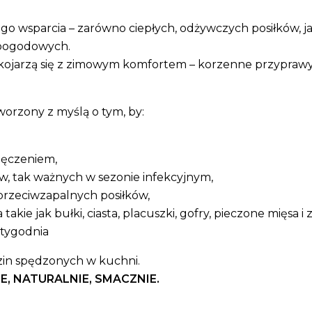
ego wsparcia – zarówno ciepłych, odżywczych posiłków,
 pogodowych.
re kojarzą się z zimowym komfortem – korzenne przyprawy
tworzony z myślą o tym, by:
męczeniem,
w, tak ważnych w sezonie infekcyjnym,
przeciwzapalnych posiłków,
ie jak bułki, ciasta, placuszki, gofry, pieczone mięsa i 
 tygodnia
in spędzonych w kuchni.
, NATURALNIE, SMACZNIE.