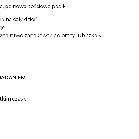
, pełnowartościowe posiłki:
ę na cały dzień,
je,
żna łatwo zapakować do pracy lub szkoły.
JADANIEM
!
kim czasie.