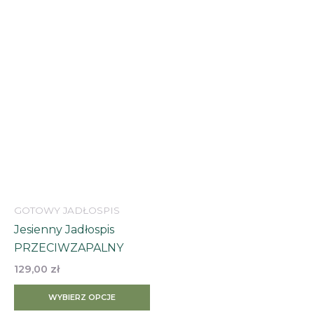
has
multiple
variants.
The
options
may
be
chosen
on
the
product
page
GOTOWY JADŁOSPIS
Jesienny Jadłospis
PRZECIWZAPALNY
129,00
zł
WYBIERZ OPCJE