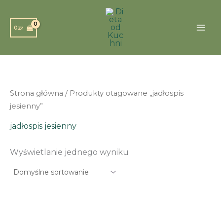
Przejdź
do
0
zł
treści
Strona główna
/ Produkty otagowane „jadłospis
jesienny”
jadłospis jesienny
Wyświetlanie jednego wyniku
This
product