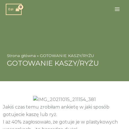
Przejdź
0
zł
do
treści
Strona główna
»
GOTOWANIE KASZY/RYŻU
GOTOWANIE KASZY/RYŻU
Jakiś czas temu zrobiłam ankietę w jaki sposób
gotujecie kaszę lub ryż.
I aż 40% zagłosowało, że gotuje je w plastykowych