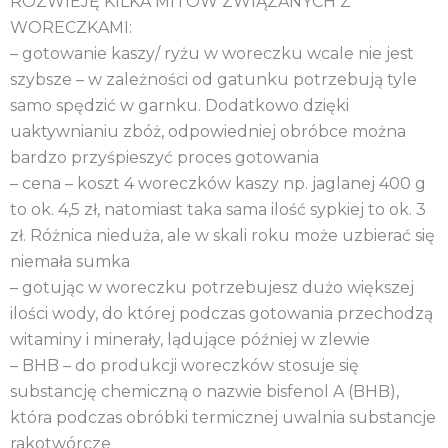
ROZWIEJĘ KILKA MITÓW ZWIĄZANYCH Z
WORECZKAMI:
– gotowanie kaszy/ ryżu w woreczku wcale nie jest
szybsze – w zależności od gatunku potrzebują tyle
samo spędzić w garnku. Dodatkowo dzięki
uaktywnianiu zbóż, odpowiedniej obróbce można
bardzo przyśpieszyć proces gotowania
– cena – koszt 4 woreczków kaszy np. jaglanej 400 g
to ok. 4,5 zł, natomiast taka sama ilość sypkiej to ok. 3
zł. Różnica nieduża, ale w skali roku może uzbierać się
niemała sumka
– gotując w woreczku potrzebujesz dużo większej
ilości wody, do której podczas gotowania przechodzą
witaminy i minerały, lądujące później w zlewie
– BHB – do produkcji woreczków stosuje się
substancję chemiczną o nazwie bisfenol A (BHB),
która podczas obróbki termicznej uwalnia substancje
rakotwórcze