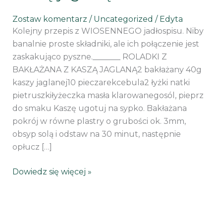
jaglaną
Zostaw komentarz
/
Uncategorized
/
Edyta
Kolejny przepis z WIOSENNEGO jadłospisu. Niby
banalnie proste składniki, ale ich połączenie jest
zaskakująco pyszne._______ ROLADKI Z
BAKŁAŻANA Z KASZĄ JAGLANĄ2 bakłażany 40g
kaszy jaglanej10 pieczarekcebula2 łyżki natki
pietruszkiłyżeczka masła klarowanegosól, pieprz
do smaku Kaszę ugotuj na sypko. Bakłażana
pokrój w równe plastry o grubości ok. 3mm,
obsyp solą i odstaw na 30 minut, następnie
opłucz […]
Dowiedz się więcej »