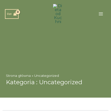
Przejdź
do
0
zł
treści
Strona główna
»
Uncategorized
Kategoria : Uncategorized