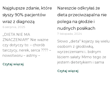
Najgłupsze zdanie, które
Nareszcie odkryłaś że
słyszy 90% pacjentów
dieta przeciwzapalna nie
wraz z diagnozą
polega na głodzie i
6 sierpnia, 2025
nudnych posiłkach
7 listopada, 2024
„DIETA NIE MA
ZNACZENIA!!!!” Nie ważne
Słowo „dieta” kojarzy się wielu
czy dotyczy to: – chorób
osobom z głodówką,
tarczycy, nerek, serca ???? –
wyrzeczeniami i.. bidnym
nowotworu – astmy –
liściem sałaty Mimo tego że
jestem dietetykiem i sama
Czytaj więcej
Czytaj więcej