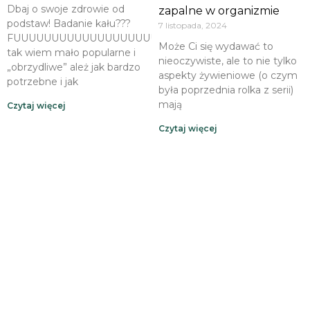
Dbaj o swoje zdrowie od
zapalne w organizmie
podstaw! Badanie kału???
7 listopada, 2024
FUUUUUUUUUUUUUUUUUUUUJTak,
Może Ci się wydawać to
tak wiem mało popularne i
nieoczywiste, ale to nie tylko
„obrzydliwe” ależ jak bardzo
aspekty żywieniowe (o czym
potrzebne i jak
była poprzednia rolka z serii)
mają
Czytaj więcej
Czytaj więcej