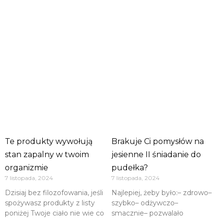
Te produkty wywołują
Brakuje Ci pomysłów na
stan zapalny w twoim
jesienne II śniadanie do
organizmie
pudełka?
7 listopada, 2024
7 listopada, 2024
Dzisiaj bez filozofowania, jeśli
Najlepiej, żeby było:– zdrowo–
spożywasz produkty z listy
szybko– odżywczo–
poniżej Twoje ciało nie wie co
smacznie– pozwalało