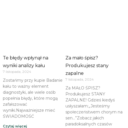
Te błędy wpłynął na
Za mało śpisz?
wyniki analizy kału
Produkujesz stany
7 listopada, 2024
zapalne
7 listopada, 2024
Zostańmy przy kupie Badanie
kału to ważny element
Za MAŁO ŚPISZ?
diagnostyki, ale wiele osób
Produkujesz STANY
popełnia błędy, które mogą
ZAPALNE! Gdzieś kiedyś
zafałszować
usłyszałam:„Jesteśmy
wyniki.Najważniejsze mieć
społeczeństwem chorym na
ŚWIADOMOŚĆ
sen…”Zobacz jakich
paradoksalnych czasów
Czytaj więcej