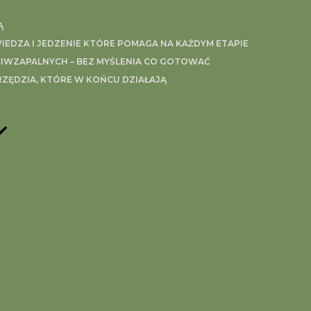
Ą
EDZA I JEDZENIE KTÓRE POMAGA NA KAŻDYM ETAPIE
IWZAPALNYCH – BEZ MYŚLENIA CO GOTOWAĆ
RZĘDZIA, KTÓRE W KOŃCU DZIAŁAJĄ