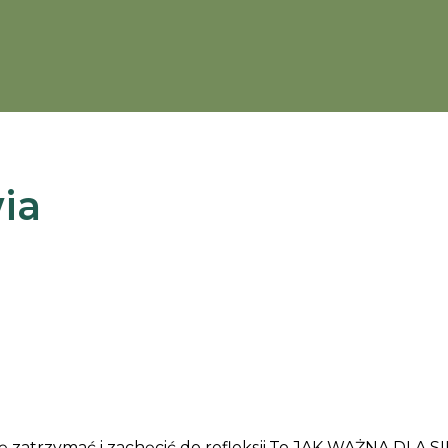
ia
ę zatrzymać i zachęcić do refleksji.To JAK WAŻNA DLA S