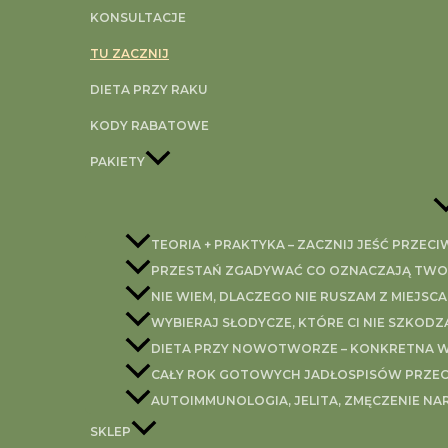
KONSULTACJE
NALEŻY BADAĆ
TU ZACZNIJ
DIETA PRZY RAKU
KODY RABATOWE
Warning
: Trying to access array offset on value of type 
PAKIETY
pro/modules/dynamic-tags/tags/post-featured-image
Każdy osoba chcąca rozpocząć współpracę ze mną musi 
nieprawidłowości w tym parametrze, które wskazują na 
TEORIA + PRAKTYKA – ZACZNIJ JEŚĆ PRZEC
krzywą cukrową i insulinową (0, 30, 60, 120 minutach) 
PRZESTAŃ ZGADYWAĆ CO OZNACZAJĄ TWOJE
NIE WIEM, DLACZEGO NIE RUSZAM Z MIEJSCA
INSULINA – jest hormonem produkowanym przez wyspy be
WYBIERAJ SŁODYCZE, KTÓRE CI NIE SZKODZ
Jej główną rolą jest transport energii do komórek oraz
DIETA PRZY NOWOTWORZE – KONKRETNA WI
mężczyzn, natomiast kobiety z racji dużo większego „
CAŁY ROK GOTOWYCH JADŁOSPISÓW PRZEC
Do czego może prowadzić podwyższony poziom insuliny
AUTOIMMUNOLOGIA, JELITA, ZMĘCZENIE NA
– powoduje wzrost męskich hormonów (androgenów) wy
SKLEP