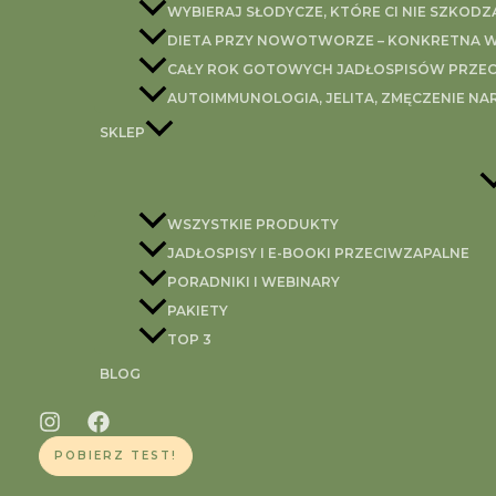
czerwona cebula
WYBIERAJ SŁODYCZE, KTÓRE CI NIE SZKODZ
2 ząbki czosnku
DIETA PRZY NOWOTWORZE – KONKRETNA WI
pół łyżeczki soli
CAŁY ROK GOTOWYCH JADŁOSPISÓW PRZEC
łyżka sosu rybnego
AUTOIMMUNOLOGIA, JELITA, ZMĘCZENIE NA
2 łyżki oliwy z oliwek
SKLEP
1/4 płatków chili (jeśli lubisz delikatniejsze daj mniej)
pół łyżeczki ksylitolu
łyżeczka sezamu
WSZYSTKIE PRODUKTY
JADŁOSPISY I E-BOOKI PRZECIWZAPALNE
Ogórki dokładnie wyszoruj (nie obieraj ze skórki), pokrój
PORADNIKI I WEBINARY
soli) odciśnij. Cebulę pokrój w piórka, dodaj zmiażdżony
PAKIETY
___
TOP 3
W jakiej postaci najbardziej lubisz jeść ogórki?
BLOG
Konsultacje dietetyczne on-l
POBIERZ TEST!
Potrzebujesz wsparcia 1:1, dogłębnej analizy badań i k