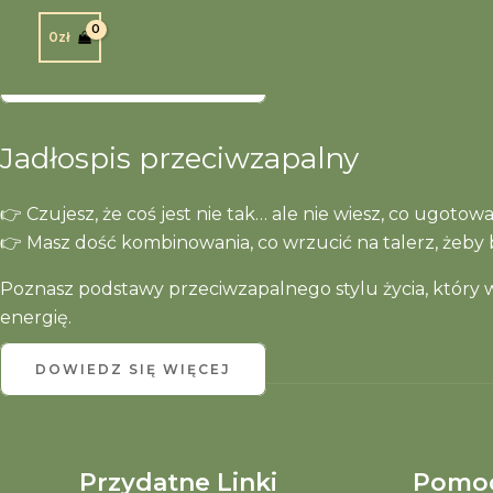
samopoczucia.
0
zł
DOWIEDZ SIĘ WIĘCEJ
Jadłospis przeciwzapalny
👉 Czujesz, że coś jest nie tak… ale nie wiesz, co ugoto
👉 Masz dość kombinowania, co wrzucić na talerz, żeby b
Poznasz podstawy przeciwzapalnego stylu życia, który ws
energię.
DOWIEDZ SIĘ WIĘCEJ
Przydatne Linki
Pomo