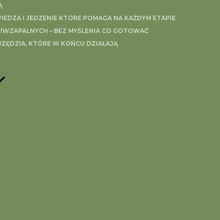
Ą
EDZA I JEDZENIE KTÓRE POMAGA NA KAŻDYM ETAPIE
IWZAPALNYCH – BEZ MYŚLENIA CO GOTOWAĆ
RZĘDZIA, KTÓRE W KOŃCU DZIAŁAJĄ
 w cienkie plasterki, posyp solą i odstaw na 15 minut – po
 przez praskę czosnek, wrzuć do ogórków, dorzuć pozostał
ine
onkretnych wskazówek? Pomogę Ci połączyć objawy, emocj