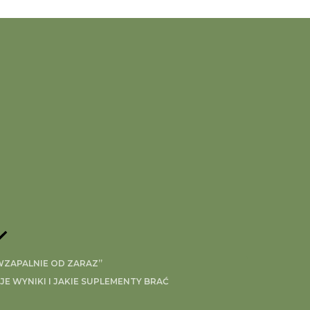
lnie pasuje do młodych ziemniaków i jajka sadzonego
enie do naszego domowego menu bo naprawdę to połączen
IWZAPALNIE OD ZARAZ”
 WYNIKI I JAKIE SUPLEMENTY BRAĆ