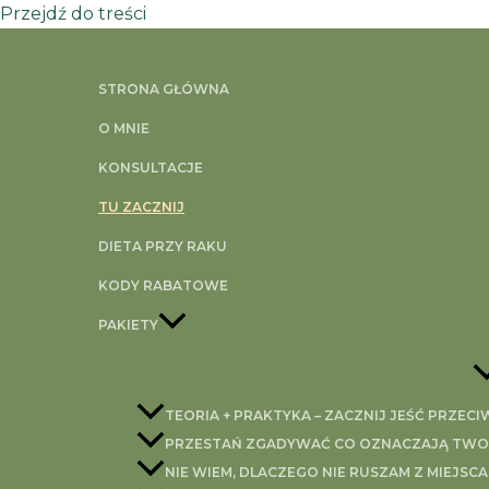
Przejdź do treści
Strona główna
»
Mizeria inaczej
STRONA GŁÓWNA
Mizeria inaczej
O MNIE
KONSULTACJE
TU ZACZNIJ
DIETA PRZY RAKU
W sezonie mizeria to klasyk, która bez dwóch zdań idea
KODY RABATOWE
____
PAKIETY
Gdy Ci się znudzi wypróbuj opcje jakby koreańską.
Smak zaskoczył nawet mnie i wpisuję ją jako urozmaic
do wielu dań
TEORIA + PRAKTYKA – ZACZNIJ JEŚĆ PRZEC
MIZERIA INACZEJ jakby po koreańsku 😀
PRZESTAŃ ZGADYWAĆ CO OZNACZAJĄ TWOJE
3 ogórki długie
NIE WIEM, DLACZEGO NIE RUSZAM Z MIEJSCA