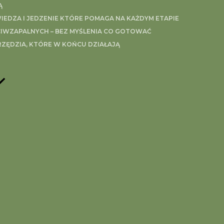
Ą
ego z analizowanych aspektów zdrowego stylu życia i p
EDZA I JEDZENIE KTÓRE POMAGA NA KAŻDYM ETAPIE
IWZAPALNYCH – BEZ MYŚLENIA CO GOTOWAĆ
RZĘDZIA, KTÓRE W KOŃCU DZIAŁAJĄ
niających Twoje samopoczucie, aby po wprowadzeniu m
ZAUWAŻYĆ!
relacji.
ine
onkretnych wskazówek? Pomogę Ci połączyć objawy, emocj