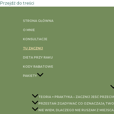
Przejdź do treści
Strona główna
»
ZADBAJ O SIEBIE – WYZWANIE
STRONA GŁÓWNA
ZADBAJ O SIEBIE
O MNIE
KONSULTACJE
TU ZACZNIJ
DIETA PRZY RAKU
Od jutra zaczynamy bezpłatne wyzwanie – ZADBAJ O S
KODY RABATOWE
_____
Jego celem jest monitorowanie i zapis podstawowych za
PAKIETY
_____
Przez 7 dni przyglądaj się ilości wypijanej wody, jakości
długości aktywności fizycznej.
TEORIA + PRAKTYKA – ZACZNIJ JEŚĆ PRZEC
Codziennie uzupełnianie szablonu pozwoli Ci obserwować
PRZESTAŃ ZGADYWAĆ CO OZNACZAJĄ TWOJE
uzupełnieniu wrzuć na swoje instastory oznaczając mój 
NIE WIEM, DLACZEGO NIE RUSZAM Z MIEJSCA