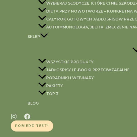
_____
WYBIERAJ SŁODYCZE, KTÓRE CI NIE SZKODZ
Podczas trwania wyzwania skupię się na omówieniu każd
DIETA PRZY NOWOTWORZE – KONKRETNA WI
życie.
CAŁY ROK GOTOWYCH JADŁOSPISÓW PRZEC
_____
AUTOIMMUNOLOGIA, JELITA, ZMĘCZENIE NA
Dodatkowo przygotowałam szablon z listą punktów oce
SKLEP
efekty.
_____
Pamiętaj:
ŻEBY COŚ ZMIENIĆ NAJPIERW TRZEBA TO 
WSZYSTKIE PRODUKTY
_____
JADŁOSPISY I E-BOOKI PRZECIWZAPALNE
Dla ułatwienia wszystkie informacje zebrałam w zapisanej 
PORADNIKI I WEBINARY
_____
PAKIETY
To co przyłączasz się do wyzwania?
TOP 3
Konsultacje dietetyczne on-l
BLOG
Potrzebujesz wsparcia 1:1, dogłębnej analizy badań i k
POBIERZ TEST!
samopoczucia.