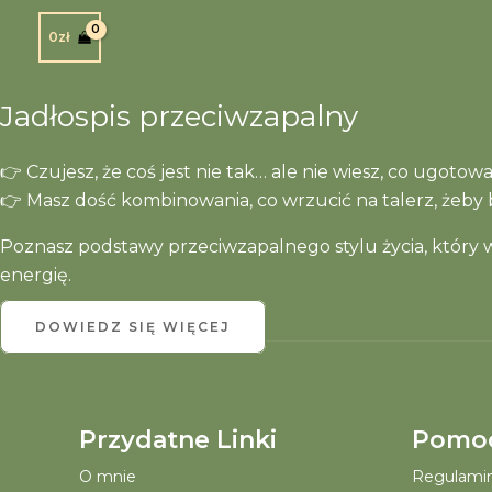
DOWIEDZ SIĘ WIĘCEJ
0
zł
Jadłospis przeciwzapalny
👉 Czujesz, że coś jest nie tak… ale nie wiesz, co ugoto
👉 Masz dość kombinowania, co wrzucić na talerz, żeby b
Poznasz podstawy przeciwzapalnego stylu życia, który ws
energię.
DOWIEDZ SIĘ WIĘCEJ
Przydatne Linki
Pomo
O mnie
Regulamin 