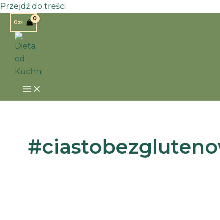
Przejdź do treści
0
zł
#ciastobezgluten