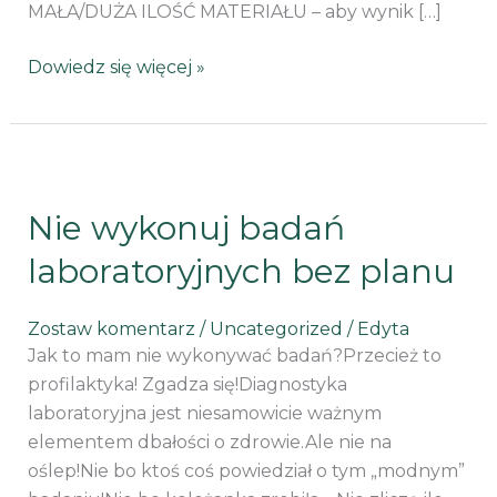
MAŁA/DUŻA ILOŚĆ MATERIAŁU – aby wynik […]
Dowiedz się więcej »
Nie
wykonuj
Nie wykonuj badań
badań
laboratoryjnych
laboratoryjnych bez planu
bez
planu
Zostaw komentarz
/
Uncategorized
/
Edyta
Jak to mam nie wykonywać badań?Przecież to
profilaktyka! Zgadza się!Diagnostyka
laboratoryjna jest niesamowicie ważnym
elementem dbałości o zdrowie.Ale nie na
oślep!Nie bo ktoś coś powiedział o tym „modnym”