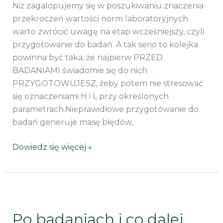
Niż zagalopujemy się w poszukiwaniu znaczenia
przekroczeń wartości norm laboratoryjnych
warto zwrócić uwagę na etap wcześniejszy, czyli
przygotowanie do badań. A tak serio to kolejka
powinna być taka, że najpierw PRZED
BADANIAMI świadomie się do nich
PRZYGOTOWUJESZ, żeby potem nie stresować
się oznaczeniami H i L przy określonych
parametrach.Nieprawidłowe przygotowanie do
badań generuje masę błędów,
Dowiedz się więcej »
Po
badaniach
Po badaniach i co dalej
i