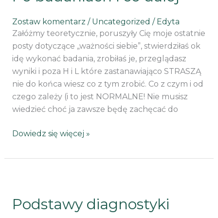
co
dalej
Zostaw komentarz
/
Uncategorized
/
Edyta
Załóżmy teoretycznie, poruszyły Cię moje ostatnie
posty dotyczące „ważności siebie”, stwierdziłaś ok
idę wykonać badania, zrobiłaś je, przeglądasz
wyniki i poza H i L które zastanawiająco STRASZĄ
nie do końca wiesz co z tym zrobić. Co z czym i od
czego zależy (i to jest NORMALNE! Nie musisz
wiedzieć choć ja zawsze będę zachęcać do
Dowiedz się więcej »
Podstawy
diagnostyki
Podstawy diagnostyki