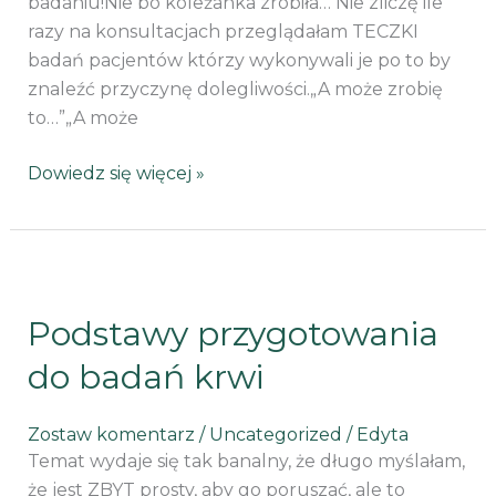
badaniu!Nie bo koleżanka zrobiła… Nie zliczę ile
razy na konsultacjach przeglądałam TECZKI
badań pacjentów którzy wykonywali je po to by
znaleźć przyczynę dolegliwości.„A może zrobię
to…”„A może
Dowiedz się więcej »
Podstawy
przygotowania
Podstawy przygotowania
do
badań
do badań krwi
krwi
Zostaw komentarz
/
Uncategorized
/
Edyta
Temat wydaje się tak banalny, że długo myślałam,
że jest ZBYT prosty, aby go poruszać, ale to