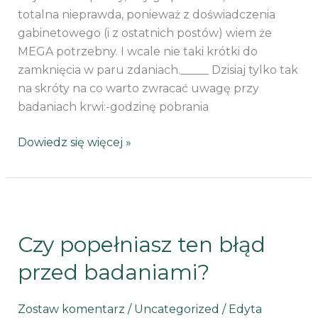
totalna nieprawda, ponieważ z doświadczenia
gabinetowego (i z ostatnich postów) wiem że
MEGA potrzebny. I wcale nie taki krótki do
zamknięcia w paru zdaniach._____ Dzisiaj tylko tak
na skróty na co warto zwracać uwagę przy
badaniach krwi:-godzinę pobrania
Dowiedz się więcej »
Czy
popełniasz
Czy popełniasz ten błąd
ten
błąd
przed badaniami?
przed
badaniami?
Zostaw komentarz
/
Uncategorized
/
Edyta