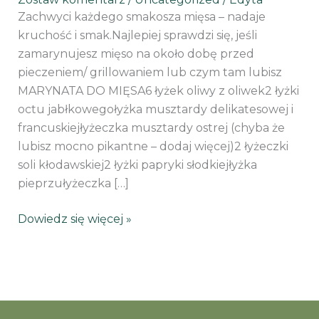
Zachwyci każdego smakosza mięsa – nadaje
kruchość i smak.Najlepiej sprawdzi się, jeśli
zamarynujesz mięso na około dobę przed
pieczeniem/ grillowaniem lub czym tam lubisz
MARYNATA DO MIĘSA6 łyżek oliwy z oliwek2 łyżki
octu jabłkowegołyżka musztardy delikatesowej i
francuskiejłyżeczka musztardy ostrej (chyba że
lubisz mocno pikantne – dodaj więcej)2 łyżeczki
soli kłodawskiej2 łyżki papryki słodkiejłyżka
pieprzułyżeczka […]
Dowiedz się więcej »